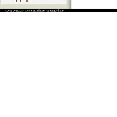
©2011-2026, КП «Меморіальний парк «Дробицький Яр»