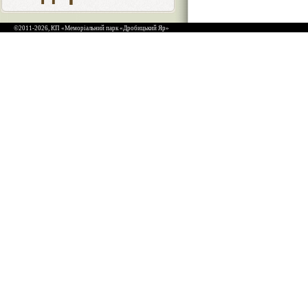
©2011-2026, КП «Меморіальний парк «Дробицький Яр»