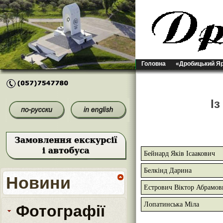
Головна
«Дробицький Я
Із
Бейнард Яків Ісаакович
Белкінд Дарина
Новини
Естрович Віктор Абрамов
Лопатинська Міла
Фотографії