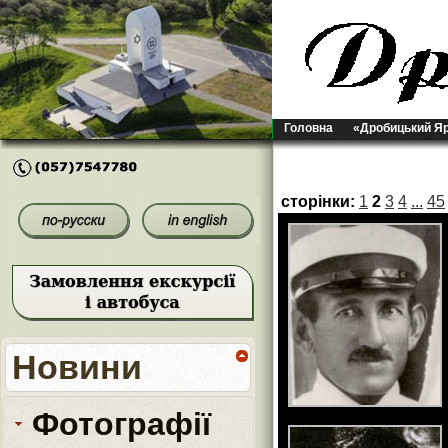
Головна
«Дробицький Я
сторінки:
1
2
3
4
...
45
Новини
Фотографії