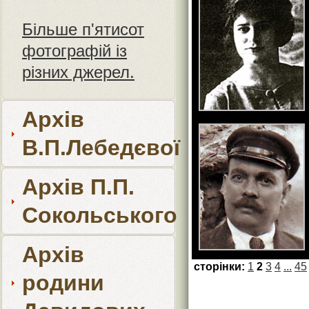
Більше п'ятисот
фотографій із
різних джерел.
Архів
В.П.Лебедєвої
Архів П.П.
Сокольського
Архів
сторінки:
1
2
3
4
...
45
родини