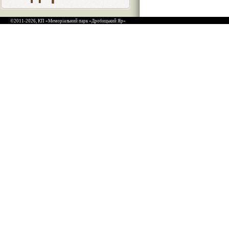
©2011-2026, КП «Меморіальний парк «Дробицький Яр»