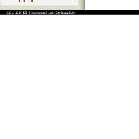
©2011-2026, КП «Меморіальний парк «Дробицький Яр»