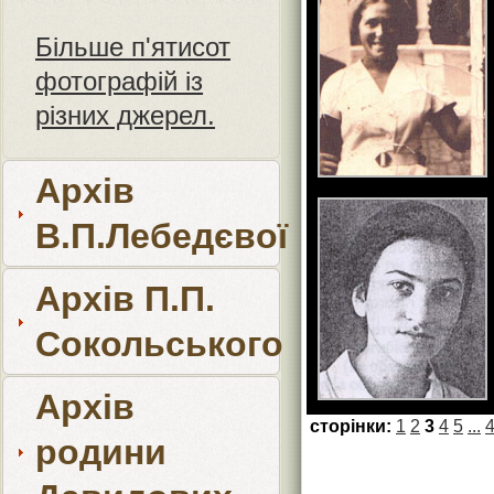
Більше п'ятисот
фотографій із
різних джерел.
Архів
В.П.Лебедєвої
Архів П.П.
Сокольського
Архів
сторінки:
1
2
3
4
5
...
родини