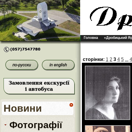
Головна
«Дробицький Я
сторінки:
1
2
3
4
5
...
Новини
Фотографії